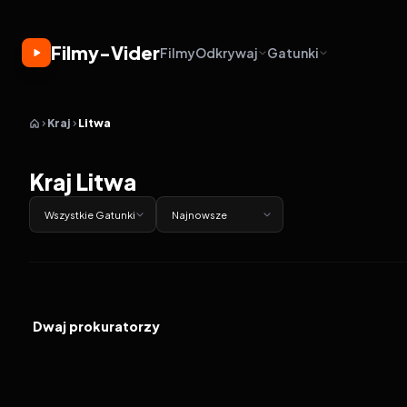
Filmy-Vider
Filmy
Odkrywaj
Gatunki
Kraj
Litwa
Kraj Litwa
Wszystkie Gatunki
Najnowsze
2025
6.9
FILM
Dwaj prokuratorzy