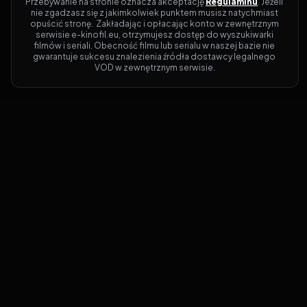
Przebywanie na stronie oznacza akceptację 
Regulaminu
. Jeżeli 
nie zgadzasz się z jakimkolwiek punktem musisz natychmiast 
opuścić stronę.  Zakładając i opłacając konto w zewnętrznym 
serwisie e-kinofil.eu, otrzymujesz dostęp do wyszukiwarki 
filmów i seriali. Obecność filmu lub serialu w naszej bazie nie 
gwarantuje sukcesu znalezienia źródła dostawcy legalnego 
VOD w zewnętrznym serwisie.
Filmy-Vider
Czy marzysz, by dołączyć do entuzjastów,
dla których kino to więcej niż rozrywka?
Filmy-Vider.pl
to klucz do uniwersum
filmów i seriali w jednym miejscu! Dzięki
intuicyjnej wyszukiwarce, do której dostęp
uzyskasz poprzez rejestrację, w mgnieniu
oka sprawdzisz, na której stronie obejrzeć
najświeższe hity – bez zbędnego