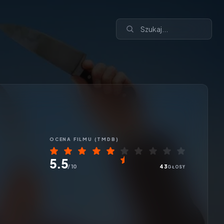
OCENA
FILMU
(TMDB)
5.5
/ 10
43
GŁOSY