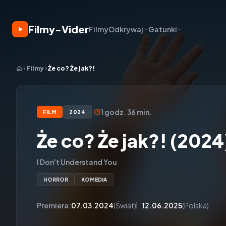
Filmy-Vider
Filmy
Odkrywaj
Gatunki
Filmy
Że co? Że jak?!
1 godz. 36 min.
FILM
2024
Że co? Że jak?! (2024
I Don't Understand You
HORROR
KOMEDIA
Premiera:
07.03.2024
(Świat)
12.06.2025
(Polska)