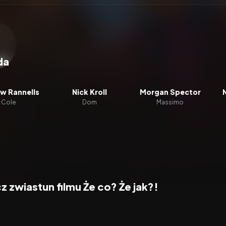
zacz wideo:
Że co? Że jak?!
da
w Rannells
Nick Kroll
Morgan Spector
Cole
Dom
Massimo
 zwiastun filmu Że co? Że jak?!