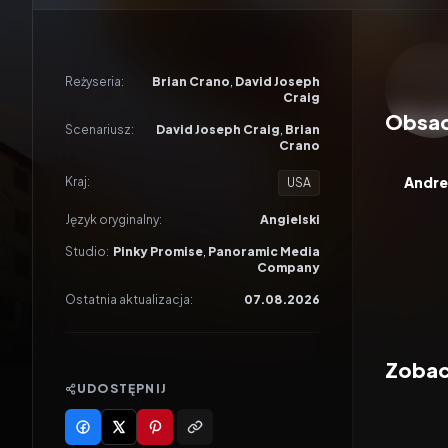
Odtwar
Reżyseria:
Brian Crano
,
David Joseph
Craig
Obsa
Scenariusz:
David Joseph Craig
,
Brian
Crano
Andre
Kraj:
USA
Język oryginalny:
Angielski
Studio:
Pinky Promise
,
Panoramic Media
Company
Ostatnia aktualizacja:
07.08.2026
Zobacz
UDOSTĘPNIJ