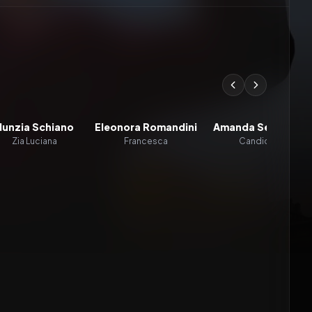
Nunzia Schiano
Eleonora Romandini
Amanda Seyfried
Zia Luciana
Francesca
Candice