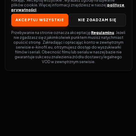
Klikając 'Akceptuj wszystkie', wyrażasz zgodę na używanie 
plików cookie. Więcej informacji znajdziesz w naszej 
polityce 
prywatności
.
AKCEPTUJ WSZYSTKIE
NIE ZGADZAM SIĘ
Przebywanie na stronie oznacza akceptację 
Regulaminu
. Jeżeli 
nie zgadzasz się z jakimkolwiek punktem musisz natychmiast 
opuścić stronę.  Zakładając i opłacając konto w zewnętrznym 
serwisie e-kinofil.eu, otrzymujesz dostęp do wyszukiwarki 
filmów i seriali. Obecność filmu lub serialu w naszej bazie nie 
gwarantuje sukcesu znalezienia źródła dostawcy legalnego 
VOD w zewnętrznym serwisie.
Filmy-Vider
Czy marzysz, by dołączyć do entuzjastów,
dla których kino to więcej niż rozrywka?
Filmy-Vider.pl
to klucz do uniwersum
filmów i seriali w jednym miejscu! Dzięki