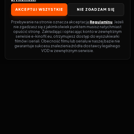
AKCEPTUJ WSZYSTKIE
NIE ZGADZAM SIĘ
Przebywanie na stronie oznacza akceptację 
Regulaminu
. Jeżeli 
nie zgadzasz się z jakimkolwiek punktem musisz natychmiast 
opuścić stronę.  Zakładając i opłacając konto w zewnętrznym 
serwisie e-kinofil.eu, otrzymujesz dostęp do wyszukiwarki 
filmów i seriali. Obecność filmu lub serialu w naszej bazie nie 
gwarantuje sukcesu znalezienia źródła dostawcy legalnego 
VOD w zewnętrznym serwisie.
Filmy-Vider
Czy marzysz, by dołączyć do entuzjastów,
dla których kino to więcej niż rozrywka?
Filmy-Vider.pl
to klucz do uniwersum
filmów i seriali w jednym miejscu! Dzięki
intuicyjnej wyszukiwarce, do której dostęp