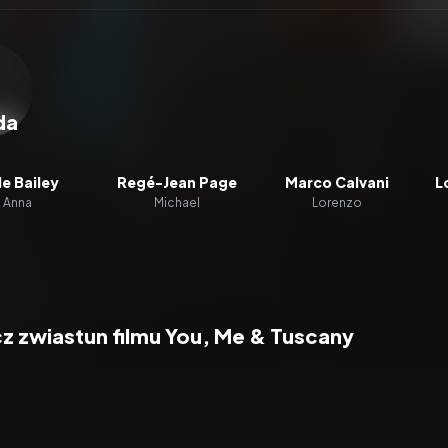
zacz wideo:
You, Me & Tuscany
da
le Bailey
Regé-Jean Page
Marco Calvani
L
Anna
Michael
Lorenzo
z zwiastun filmu You, Me & Tuscany