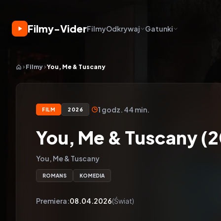
Filmy-Vider
Filmy
Odkrywaj
Gatunki
Filmy
You, Me & Tuscany
1 godz. 44 min.
FILM
2026
You, Me & Tuscany (
You, Me & Tuscany
ROMANS
KOMEDIA
Premiera:
08.04.2026
(Świat)