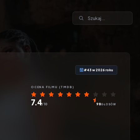
#43 w 2026 roku
OCENA
FILMU
(TMDB)
7.4
/ 10
98
GŁOSÓW