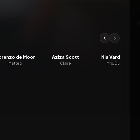
orenzo de Moor
Aziza Scott
Nia Vardalos
Matteo
Claire
Mrs. Dunn