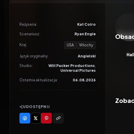
Odtwar
Reżyseria:
Kat Coiro
Scenariusz:
Ryan Engle
Obsa
Kraj:
USA
Włochy
Hal
Język oryginalny:
Angielski
Studio:
Will Packer Productions
,
Universal Pictures
Ostatnia aktualizacja:
06.08.2026
Zobac
UDOSTĘPNIJ