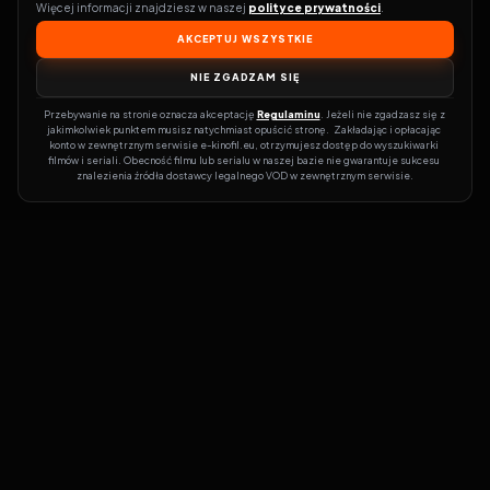
Więcej informacji znajdziesz w naszej 
polityce prywatności
.
AKCEPTUJ WSZYSTKIE
NIE ZGADZAM SIĘ
Przebywanie na stronie oznacza akceptację 
Regulaminu
. Jeżeli nie zgadzasz się z 
jakimkolwiek punktem musisz natychmiast opuścić stronę.  Zakładając i opłacając 
konto w zewnętrznym serwisie e-kinofil.eu, otrzymujesz dostęp do wyszukiwarki 
filmów i seriali. Obecność filmu lub serialu w naszej bazie nie gwarantuje sukcesu 
znalezienia źródła dostawcy legalnego VOD w zewnętrznym serwisie.
Filmy-Vider
Czy marzysz, by dołączyć do entuzjastów, dla których kino to
więcej niż rozrywka?
Filmy-Vider.pl
to klucz do uniwersum filmów i
seriali w jednym miejscu! Dzięki intuicyjnej wyszukiwarce, do której
dostęp uzyskasz poprzez rejestrację, w mgnieniu oka sprawdzisz,
na której stronie obejrzeć najświeższe hity – bez zbędnego
przeszukiwania dziesiątek witryn. Zapomnij o przestarzałych