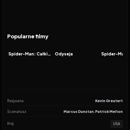
Popularne filmy
2026
7.9
2026
8.0
2021
FILM
FILM
FILM
Spider-Man: Całkiem nowy dzień
Odyseja
Reżyseria
Kevin Greutert
Scenariusz
Marcus Dunstan
,
Patrick Melton
Kraj
USA