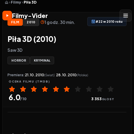
Filmy
Piła 3D
Filmy-Vider
1 godz. 30 min.
#22 w 2010 roku
FILM
2010
Piła 3D (2010)
Saw 3D
HORROR
KRYMINAŁ
Premiera:
21.10.2010
28.10.2010
(Świat)
(Polska)
OCENA
FILMU
(TMDB)
6.0
/ 10
3 353
GŁOSY
Odtwarzacz wideo:
Piła 3D