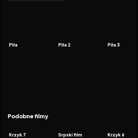
2004
7.4
2005
6.6
2006
FILM
FILM
FILM
Piła
Piła 2
Piła 3
Podobne filmy
2026
6.2
2010
5.5
2023
FILM
FILM
FILM
Krzyk 7
Srpski film
Krzyk 6