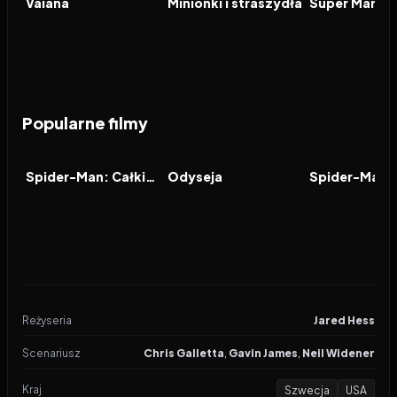
Vaiana
Minionki i straszydła
Popularne filmy
2026
8.0
2026
8.0
2021
FILM
FILM
FILM
Spider-Man: Całkiem nowy dzień
Odyseja
Reżyseria
Jared Hess
Scenariusz
Chris Galletta
,
Gavin James
,
Neil Widener
Kraj
Szwecja
USA