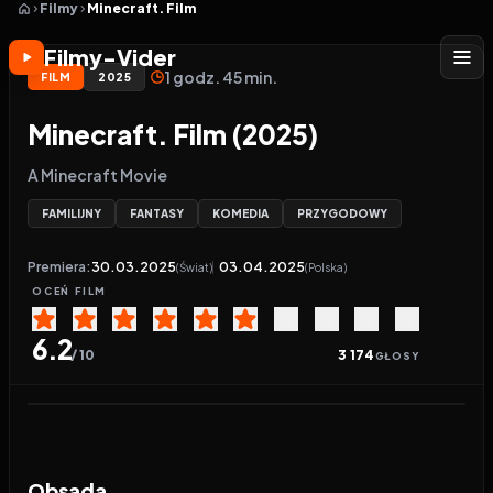
Filmy
Minecraft. Film
Filmy-Vider
1 godz. 45 min.
FILM
2025
Minecraft. Film (2025)
A Minecraft Movie
FAMILIJNY
FANTASY
KOMEDIA
PRZYGODOWY
Premiera:
30.03.2025
03.04.2025
(Świat)
(Polska)
OCEŃ
FILM
6.2
/ 10
3 174
GŁOSY
Odtwarzacz wideo:
Minecraft. Film
Obsada