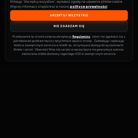
Klikając 'Akceptuj wszystkie', wyrażasz zgodę na używanie plików cookie. 
Więcej informacji znajdziesz w naszej 
polityce prywatności
.
AKCEPTUJ WSZYSTKIE
NIE ZGADZAM SIĘ
Przebywanie na stronie oznacza akceptację 
Regulaminu
. Jeżeli nie zgadzasz się z 
jakimkolwiek punktem musisz natychmiast opuścić stronę.  Zakładając i opłacając 
konto w zewnętrznym serwisie e-kinofil.eu, otrzymujesz dostęp do wyszukiwarki 
filmów i seriali. Obecność filmu lub serialu w naszej bazie nie gwarantuje sukcesu 
znalezienia źródła dostawcy legalnego VOD w zewnętrznym serwisie.
Filmy-Vider
Czy marzysz, by dołączyć do entuzjastów, dla których kino to
więcej niż rozrywka?
Filmy-Vider.pl
to klucz do uniwersum filmów i
seriali w jednym miejscu! Dzięki intuicyjnej wyszukiwarce, do której
dostęp uzyskasz poprzez rejestrację, w mgnieniu oka sprawdzisz,
na której stronie obejrzeć najświeższe hity – bez zbędnego