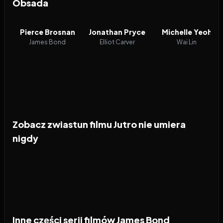
Obsada
Pierce Brosnan
Jonathan Pryce
Michelle Yeoh
James Bond
Elliot Carver
Wai Lin
Zobacz zwiastun filmu Jutro nie umiera
nigdy
Inne części serii filmów James Bond