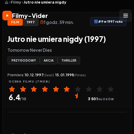
Filmy
Jutro nie umiera nigdy
Filmy-Vider
1 godz. 59 min.
#9 w 1997 roku
FILM
1997
Jutro nie umiera nigdy (1997)
Tomorrow Never Dies
PRZYGODOWY
AKCJA
THRILLER
Premiera:
10.12.1997
15.01.1998
(Świat)
(Polska)
OCENA
FILMU
(TMDB)
6.4
/ 10
3 501
GŁOSÓW
Odtwarzacz wideo:
Jutro nie umiera nigdy