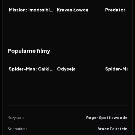
FILM
FILM
FILM
Mission: Impossible - The Final Reckoning
Kraven Łowca
Predator
Popularne filmy
2026
7.9
2026
8.0
2021
FILM
FILM
FILM
Spider-Man: Całkiem nowy dzień
Odyseja
Reżyseria
Roger Spottiswoode
Scenariusz
Bruce Feirstein