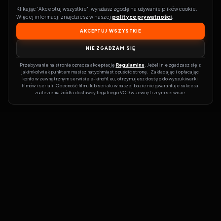
Klikając 'Akceptuj wszystkie', wyrażasz zgodę na używanie plików cookie. 
Więcej informacji znajdziesz w naszej 
polityce prywatności
.
AKCEPTUJ WSZYSTKIE
NIE ZGADZAM SIĘ
Przebywanie na stronie oznacza akceptację 
Regulaminu
. Jeżeli nie zgadzasz się z 
jakimkolwiek punktem musisz natychmiast opuścić stronę.  Zakładając i opłacając 
konto w zewnętrznym serwisie e-kinofil.eu, otrzymujesz dostęp do wyszukiwarki 
filmów i seriali. Obecność filmu lub serialu w naszej bazie nie gwarantuje sukcesu 
znalezienia źródła dostawcy legalnego VOD w zewnętrznym serwisie.
Filmy-Vider
Czy marzysz, by dołączyć do entuzjastów, dla których kino to
więcej niż rozrywka?
Filmy-Vider.pl
to klucz do uniwersum filmów i
seriali w jednym miejscu! Dzięki intuicyjnej wyszukiwarce, do której
dostęp uzyskasz poprzez rejestrację, w mgnieniu oka sprawdzisz,