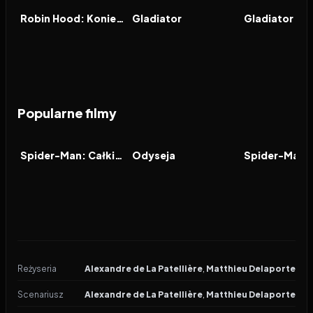
FILM
FILM
FILM
Robin Hood: Koniec legendy
Gladiator
Gladiator 2
Popularne filmy
2026
7.9
2026
8.0
2021
FILM
FILM
FILM
Spider-Man: Całkiem nowy dzień
Odyseja
Reżyseria
Alexandre de La Patellière
,
Matthieu Delaporte
Scenariusz
Alexandre de La Patellière
,
Matthieu Delaporte