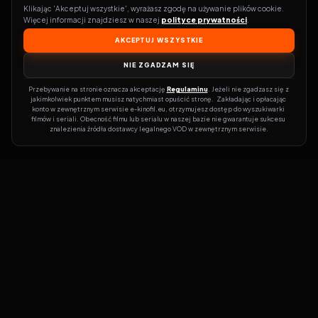
Klikając 'Akceptuj wszystkie', wyrażasz zgodę na używanie plików cookie. 
Więcej informacji znajdziesz w naszej 
polityce prywatności
.
AKCEPTUJ WSZYSTKIE
NIE ZGADZAM SIĘ
Przebywanie na stronie oznacza akceptację 
Regulaminu
. Jeżeli nie zgadzasz się z 
jakimkolwiek punktem musisz natychmiast opuścić stronę.  Zakładając i opłacając 
konto w zewnętrznym serwisie e-kinofil.eu, otrzymujesz dostęp do wyszukiwarki 
filmów i seriali. Obecność filmu lub serialu w naszej bazie nie gwarantuje sukcesu 
znalezienia źródła dostawcy legalnego VOD w zewnętrznym serwisie.
Filmy-Vider
Czy marzysz, by dołączyć do entuzjastów, dla których kino to
więcej niż rozrywka?
Filmy-Vider.pl
to klucz do uniwersum filmów i
seriali w jednym miejscu! Dzięki intuicyjnej wyszukiwarce, do której
dostęp uzyskasz poprzez rejestrację, w mgnieniu oka sprawdzisz,
na której stronie obejrzeć najświeższe hity – bez zbędnego