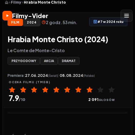
Filmy
Hrabia Monte Christo
Filmy-Vider
2 godz. 53 min.
#7 w 2024 roku
FILM
2024
Hrabia Monte Christo (2024)
Le Comte de Monte-Cristo
PRZYGODOWY
AKCJA
DRAMAT
Premiera:
27.06.2024
08.08.2024
(Świat)
(Polska)
OCENA
FILMU
(TMDB)
7.9
/ 10
2 091
GŁOSÓW
Odtwarzacz wideo:
Hrabia Monte Christo