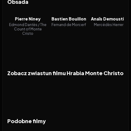
Obsada
Pierre Niney
Bastien Bouillon
Anaïs Demoustier
Edmond Dantès / The
Fernand de Morcerf
Mercédès Herrera
Count of Monte
Cristo
Zobacz zwiastun filmu Hrabia Monte Christo
Podobne filmy
2026
6.5
2000
8.2
2024