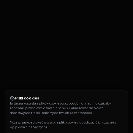
Pliki cookies
Ta strona korzysta z plików cookies oraz podobnych technologii, aby 
zapewnić prawidłowe działanie serwisu, analizować ruch oraz 
dopasowywać treści i reklamy do Twoich zainteresowań.
Możesz zaakceptować wszystkie pliki cookies lub odrzucić ich użycie (z 
wyjątkiem niezbędnych).