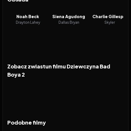
Noah Beck
Siena Agudong
Charlie Gillespie
Drayton Lahey
Dallas Bryan
Skyler
Zobacz zwiastun filmu Dziewczyna Bad
Boya 2
Podobne filmy
2026
6.9
1994
8.5
2026