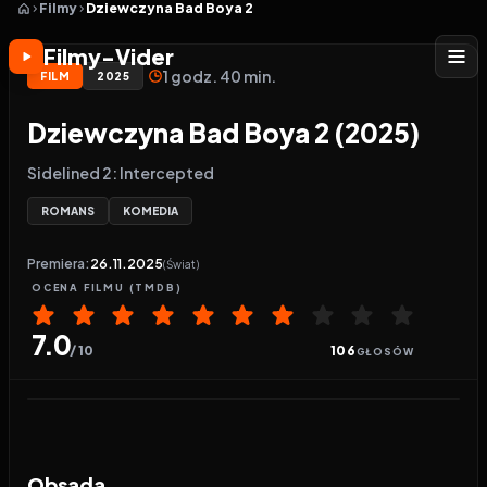
Filmy
Dziewczyna Bad Boya 2
Filmy-Vider
1 godz. 40 min.
FILM
2025
Dziewczyna Bad Boya 2 (2025)
Sidelined 2: Intercepted
ROMANS
KOMEDIA
Premiera:
26.11.2025
(Świat)
OCENA
FILMU
(TMDB)
7.0
/ 10
106
GŁOSÓW
Odtwarzacz wideo:
Dziewczyna Bad Boya 2
Obsada