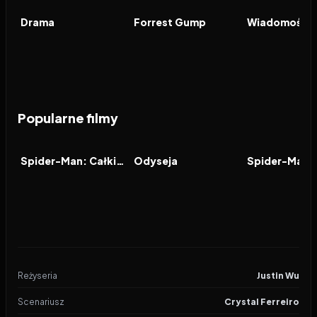
FILM
FILM
FILM
Drama
Forrest Gump
Popularne filmy
2026
7.9
2026
8.0
2021
FILM
FILM
FILM
Spider-Man: Całkiem nowy dzień
Odyseja
Reżyseria
Justin Wu
Scenariusz
Crystal Ferreiro