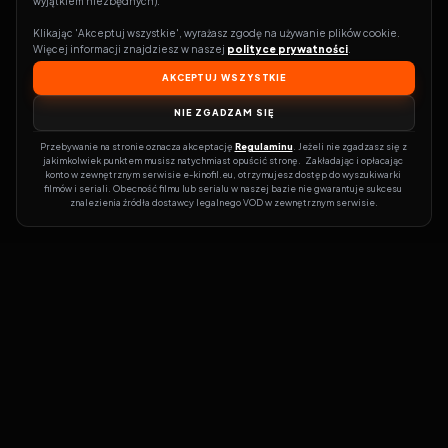
wyjątkiem niezbędnych).
Klikając 'Akceptuj wszystkie', wyrażasz zgodę na używanie plików cookie. 
Więcej informacji znajdziesz w naszej 
polityce prywatności
.
AKCEPTUJ WSZYSTKIE
NIE ZGADZAM SIĘ
Przebywanie na stronie oznacza akceptację 
Regulaminu
. Jeżeli nie zgadzasz się z 
jakimkolwiek punktem musisz natychmiast opuścić stronę.  Zakładając i opłacając 
konto w zewnętrznym serwisie e-kinofil.eu, otrzymujesz dostęp do wyszukiwarki 
filmów i seriali. Obecność filmu lub serialu w naszej bazie nie gwarantuje sukcesu 
znalezienia źródła dostawcy legalnego VOD w zewnętrznym serwisie.
Filmy-Vider
Czy marzysz, by dołączyć do entuzjastów, dla których kino to
więcej niż rozrywka?
Filmy-Vider.pl
to klucz do uniwersum filmów i
seriali w jednym miejscu! Dzięki intuicyjnej wyszukiwarce, do której
dostęp uzyskasz poprzez rejestrację, w mgnieniu oka sprawdzisz,