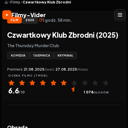
Filmy
Czwartkowy Klub Zbrodni
Filmy-Vider
1 godz. 58 min.
FILM
2025
Czwartkowy Klub Zbrodni (2025)
The Thursday Murder Club
KOMEDIA
TAJEMNICA
KRYMINAŁ
Premiera:
21.08.2025
27.08.2025
(Świat)
(Polska)
OCENA
FILMU
(TMDB)
6.6
/ 10
1 078
GŁOSÓW
Odtwarzacz wideo:
Czwartkowy Klub Zbrodni
Obsada