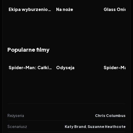
FILM
FILM
FILM
Ekipa wyburzeniowa
Na noże
Popularne filmy
2026
7.9
2026
8.0
2021
FILM
FILM
FILM
Spider-Man: Całkiem nowy dzień
Odyseja
Reżyseria
Chris Columbus
Scenariusz
Katy Brand
,
Suzanne Heathcote