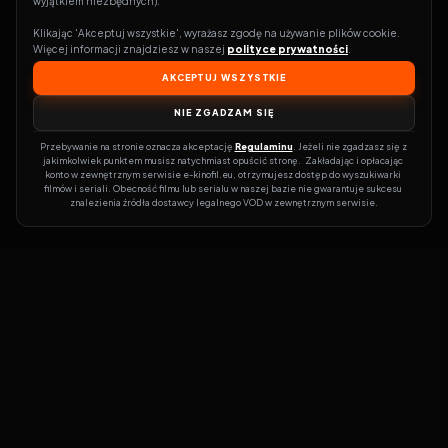
wyjątkiem niezbędnych).
Klikając 'Akceptuj wszystkie', wyrażasz zgodę na używanie plików cookie. 
Więcej informacji znajdziesz w naszej 
polityce prywatności
.
AKCEPTUJ WSZYSTKIE
NIE ZGADZAM SIĘ
Przebywanie na stronie oznacza akceptację 
Regulaminu
. Jeżeli nie zgadzasz się z 
jakimkolwiek punktem musisz natychmiast opuścić stronę.  Zakładając i opłacając 
konto w zewnętrznym serwisie e-kinofil.eu, otrzymujesz dostęp do wyszukiwarki 
filmów i seriali. Obecność filmu lub serialu w naszej bazie nie gwarantuje sukcesu 
znalezienia źródła dostawcy legalnego VOD w zewnętrznym serwisie.
Filmy-Vider
Czy marzysz, by dołączyć do entuzjastów, dla których kino to
więcej niż rozrywka?
Filmy-Vider.pl
to klucz do uniwersum filmów i
seriali w jednym miejscu! Dzięki intuicyjnej wyszukiwarce, do której
dostęp uzyskasz poprzez rejestrację, w mgnieniu oka sprawdzisz,