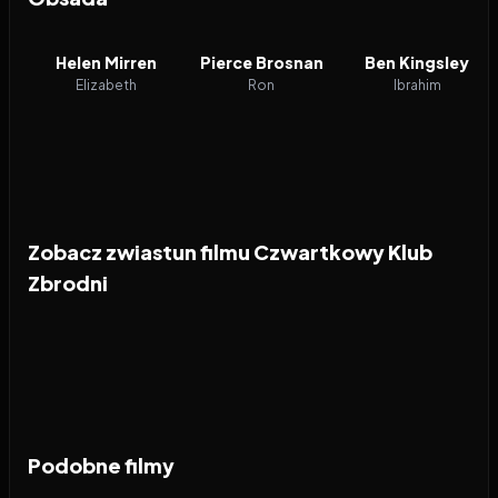
Helen Mirren
Pierce Brosnan
Ben Kingsley
Elizabeth
Ron
Ibrahim
Zobacz zwiastun filmu Czwartkowy Klub
Zbrodni
Podobne filmy
2026
7.1
2019
7.8
2022