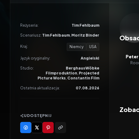
Odtwar
Reżyseria:
Tim Fehlbaum
Scenariusz:
Tim Fehlbaum
,
Moritz Binder
Obsa
Kraj:
Niemcy
USA
Peter
Język oryginalny:
Angielski
Roon
Studio:
BerghausWöbke
Filmproduktion
,
Projected
Picture Works
,
Constantin Film
Ostatnia aktualizacja:
07.08.2026
Zobacz
UDOSTĘPNIJ