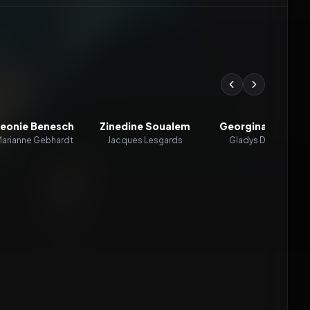
eonie Benesch
Zinedine Soualem
Georgina Rich
arianne Gebhardt
Jacques Lesgards
Gladys Deist