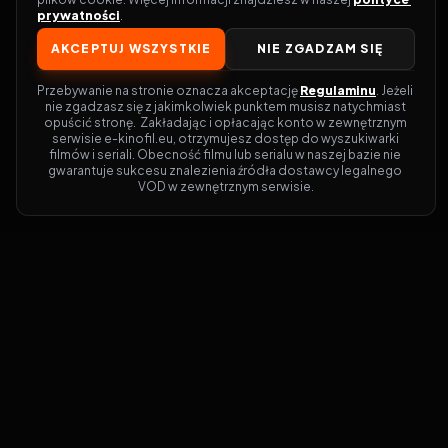
prywatności
.
AKCEPTUJ WSZYSTKIE
NIE ZGADZAM SIĘ
Przebywanie na stronie oznacza akceptację 
Regulaminu
. Jeżeli 
nie zgadzasz się z jakimkolwiek punktem musisz natychmiast 
opuścić stronę.  Zakładając i opłacając konto w zewnętrznym 
serwisie e-kinofil.eu, otrzymujesz dostęp do wyszukiwarki 
filmów i seriali. Obecność filmu lub serialu w naszej bazie nie 
gwarantuje sukcesu znalezienia źródła dostawcy legalnego 
VOD w zewnętrznym serwisie.
Filmy-Vider
Czy marzysz, by dołączyć do entuzjastów,
dla których kino to więcej niż rozrywka?
Filmy-Vider.pl
to klucz do uniwersum
filmów i seriali w jednym miejscu! Dzięki