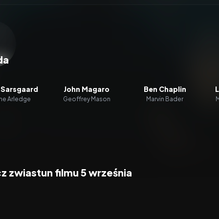
zacz wideo:
5 września
da
 Sarsgaard
John Magaro
Ben Chaplin
L
e Arledge
Geoffrey Mason
Marvin Bader
M
 zwiastun filmu 5 września