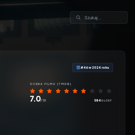
#46 w 2024 roku
OCENA
FILMU
(TMDB)
7.0
/ 10
584
GŁOSY