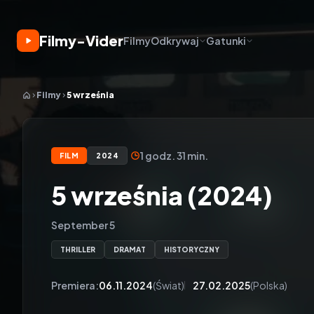
Filmy-Vider
Filmy
Odkrywaj
Gatunki
Filmy
5 września
1 godz. 31 min.
FILM
2024
5 września (2024)
September 5
THRILLER
DRAMAT
HISTORYCZNY
Premiera:
06.11.2024
(Świat)
27.02.2025
(Polska)