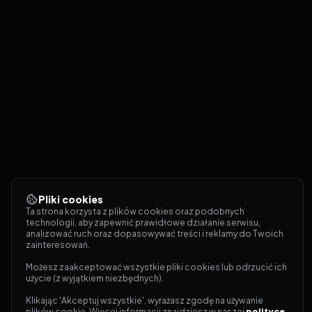
Pliki cookies
Ta strona korzysta z plików cookies oraz podobnych 
technologii, aby zapewnić prawidłowe działanie serwisu, 
analizować ruch oraz dopasowywać treści i reklamy do Twoich 
zainteresowań.
Możesz zaakceptować wszystkie pliki cookies lub odrzucić ich 
użycie (z wyjątkiem niezbędnych).
Klikając 'Akceptuj wszystkie', wyrażasz zgodę na używanie 
plików cookie. Więcej informacji znajdziesz w naszej 
polityce 